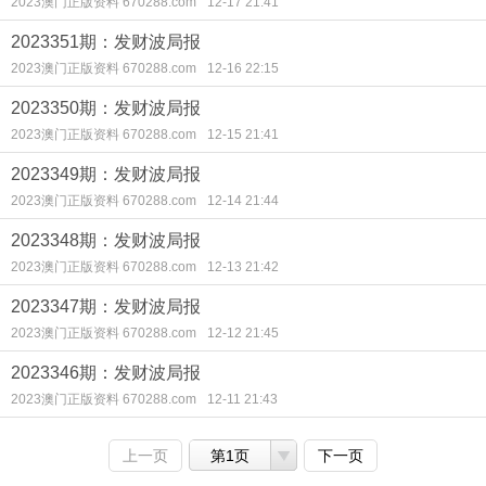
2023澳门正版资料 670288.com
12-17 21:41
2023351期：发财波局报
2023澳门正版资料 670288.com
12-16 22:15
2023350期：发财波局报
2023澳门正版资料 670288.com
12-15 21:41
2023349期：发财波局报
2023澳门正版资料 670288.com
12-14 21:44
2023348期：发财波局报
2023澳门正版资料 670288.com
12-13 21:42
2023347期：发财波局报
2023澳门正版资料 670288.com
12-12 21:45
2023346期：发财波局报
2023澳门正版资料 670288.com
12-11 21:43
上一页
第1页
下一页