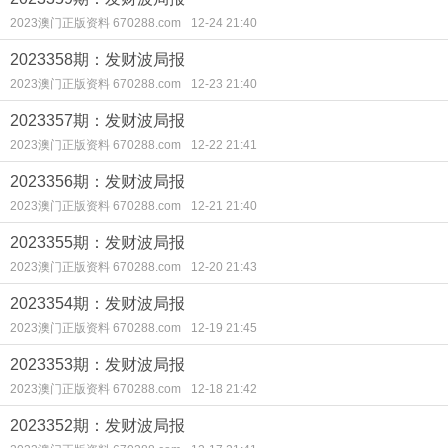
2023澳门正版资料 670288.com
12-24 21:40
2023358期：发财波局报
2023澳门正版资料 670288.com
12-23 21:40
2023357期：发财波局报
2023澳门正版资料 670288.com
12-22 21:41
2023356期：发财波局报
2023澳门正版资料 670288.com
12-21 21:40
2023355期：发财波局报
2023澳门正版资料 670288.com
12-20 21:43
2023354期：发财波局报
2023澳门正版资料 670288.com
12-19 21:45
2023353期：发财波局报
2023澳门正版资料 670288.com
12-18 21:42
2023352期：发财波局报